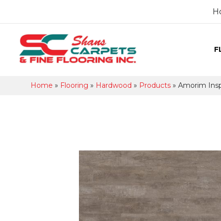
H
F
Home
»
Flooring
»
Hardwood
»
Products
»
Amorim Ins